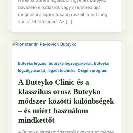
Ha lemaradtál a legutóbbi ingyenes Buteyko
bevezető előadásról, vagy szeretnéd újra
megnézni a legfontosabb részeit, most még
van rá lehetőséged. Az […]
,
,
Buteyko légzés
buteyko légzőgyakorlat
Buteyko
,
,
légzőgyakorlat
légzéstechnika
Oxigén program
A Buteyko Clinic és a
klasszikus orosz Buteyko
módszer közötti különbségek
– és miért használom
mindkettőt
A Buteyko légzésmódszerről gyakran egységes