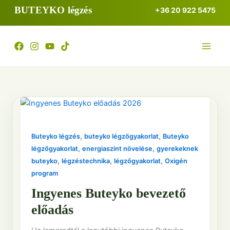
Skip
BUTEYKO légzés
+36 20 922 5475
to
content
,
,
Buteyko légzés
buteyko légzőgyakorlat
Buteyko
,
,
légzőgyakorlat
energiaszint növelése
gyerekeknek
,
,
,
buteyko
légzéstechnika
légzőgyakorlat
Oxigén
program
Ingyenes Buteyko bevezető
előadás