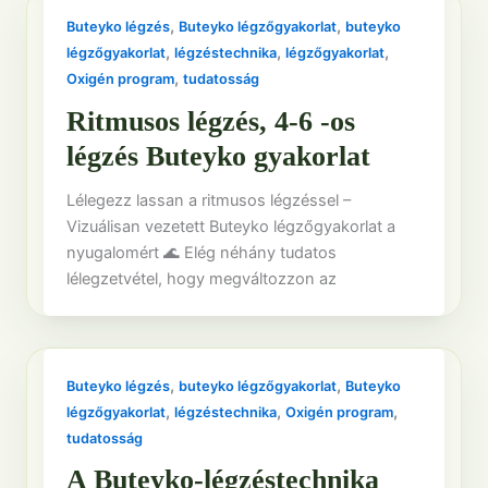
,
,
Buteyko légzés
Buteyko légzőgyakorlat
buteyko
,
,
,
légzőgyakorlat
légzéstechnika
légzőgyakorlat
,
Oxigén program
tudatosság
Ritmusos légzés, 4-6 -os
légzés Buteyko gyakorlat
Lélegezz lassan a ritmusos légzéssel –
Vizuálisan vezetett Buteyko légzőgyakorlat a
nyugalomért 🌊 Elég néhány tudatos
lélegzetvétel, hogy megváltozzon az
,
,
Buteyko légzés
buteyko légzőgyakorlat
Buteyko
,
,
,
légzőgyakorlat
légzéstechnika
Oxigén program
tudatosság
A Buteyko-légzéstechnika