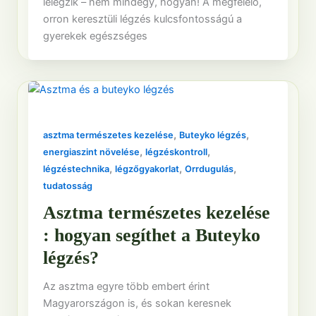
lélegzik – nem mindegy, hogyan! A megfelelő,
orron keresztüli légzés kulcsfontosságú a
gyerekek egészséges
,
,
asztma természetes kezelése
Buteyko légzés
,
,
energiaszint növelése
légzéskontroll
,
,
,
légzéstechnika
légzőgyakorlat
Orrdugulás
tudatosság
Asztma természetes kezelése
: hogyan segíthet a Buteyko
légzés?
Az asztma egyre több embert érint
Magyarországon is, és sokan keresnek