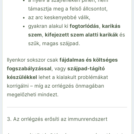
a nyelv a szájfenéken pihen, nem
támasztja meg a felső állcsontot,
az arc keskenyebbé válik,
gyakran alakul ki
fogtorlódás
,
karikás
szem
,
kifejezett szem alatti karikák
és
szűk, magas szájpad.
Ilyenkor sokszor csak
fájdalmas és költséges
fogszabályzással
, vagy
szájpad-tágító
készülékkel
lehet a kialakult problémákat
korrigálni – míg az orrlégzés önmagában
megelőzheti mindezt.
3. Az orrlégzés erősíti az immunrendszert