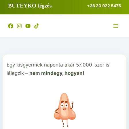
Skip
BUTEYKO légzés
+36 20 922 5475
to
content
Egy kisgyermek naponta akár 57.000-szer is
lélegzik –
nem mindegy, hogyan!