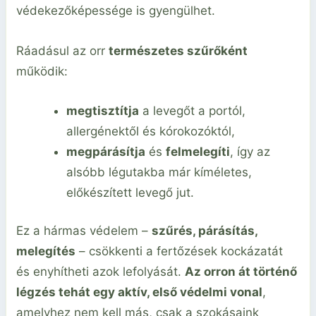
védekezőképessége is gyengülhet.
Ráadásul az orr
természetes szűrőként
működik:
megtisztítja
a levegőt a portól,
allergénektől és kórokozóktól,
megpárásítja
és
felmelegíti
, így az
alsóbb légutakba már kíméletes,
előkészített levegő jut.
Ez a hármas védelem –
szűrés, párásítás,
melegítés
– csökkenti a fertőzések kockázatát
és enyhítheti azok lefolyását.
Az orron át történő
légzés tehát egy aktív, első védelmi vonal
,
amelyhez nem kell más, csak a szokásaink