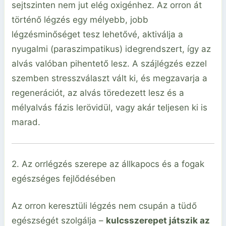
sejtszinten nem jut elég oxigénhez. Az orron át
történő légzés egy mélyebb, jobb
légzésminőséget tesz lehetővé, aktiválja a
nyugalmi (paraszimpatikus) idegrendszert, így az
alvás valóban pihentető lesz. A szájlégzés ezzel
szemben stresszválaszt vált ki, és megzavarja a
regenerációt, az alvás töredezett lesz és a
mélyalvás fázis lerövidül, vagy akár teljesen ki is
marad.
2. Az orrlégzés szerepe az állkapocs és a fogak
egészséges fejlődésében
Az orron keresztüli légzés nem csupán a tüdő
egészségét szolgálja –
kulcsszerepet játszik az