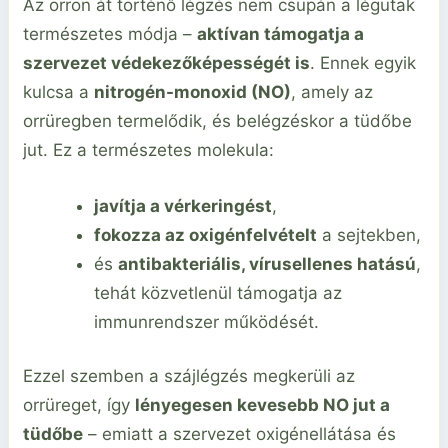
Az orron át történő légzés nem csupán a légutak
természetes módja –
aktívan támogatja a
szervezet védekezőképességét is
. Ennek egyik
kulcsa a
nitrogén-monoxid (NO)
, amely az
orrüregben termelődik, és belégzéskor a tüdőbe
jut. Ez a természetes molekula:
javítja a vérkeringést
,
fokozza az oxigénfelvételt
a sejtekben,
és
antibakteriális, vírusellenes hatású
,
tehát közvetlenül támogatja az
immunrendszer működését.
Ezzel szemben a szájlégzés megkerüli az
orrüreget, így
lényegesen kevesebb NO jut a
tüdőbe
– emiatt a szervezet oxigénellátása és