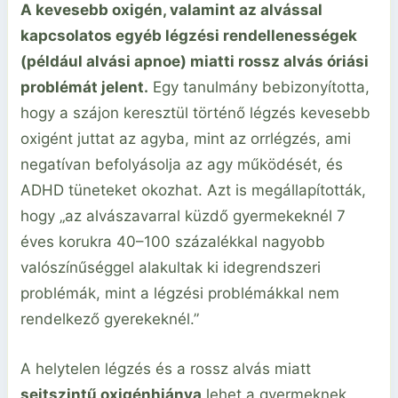
A kevesebb oxigén, valamint az alvással
kapcsolatos egyéb légzési rendellenességek
(például alvási apnoe) miatti rossz alvás óriási
problémát jelent.
Egy tanulmány bebizonyította,
hogy a szájon keresztül történő légzés kevesebb
oxigént juttat az agyba, mint az orrlégzés, ami
negatívan befolyásolja az agy működését, és
ADHD tüneteket okozhat. Azt is megállapították,
hogy „az alvászavarral küzdő gyermekeknél 7
éves korukra 40–100 százalékkal nagyobb
valószínűséggel alakultak ki idegrendszeri
problémák, mint a légzési problémákkal nem
rendelkező gyerekeknél.”
A helytelen légzés és a rossz alvás miatt
sejtszintű oxigénhiánya
lehet a gyermeknek,