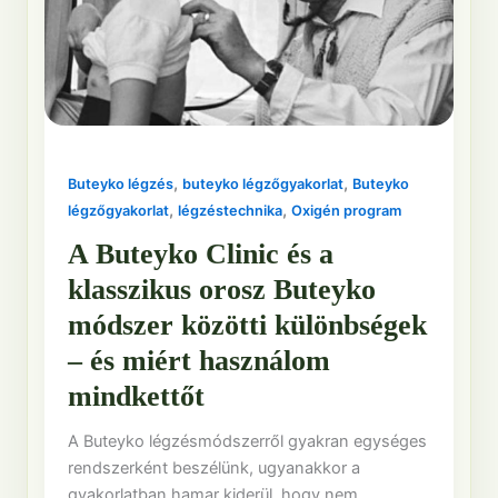
,
,
Buteyko légzés
buteyko légzőgyakorlat
Buteyko
,
,
légzőgyakorlat
légzéstechnika
Oxigén program
A Buteyko Clinic és a
klasszikus orosz Buteyko
módszer közötti különbségek
– és miért használom
mindkettőt
A Buteyko légzésmódszerről gyakran egységes
rendszerként beszélünk, ugyanakkor a
gyakorlatban hamar kiderül, hogy nem