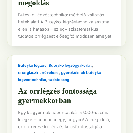
megoldás
Buteyko-légzéstechnika: mérhető változás
hetek alatt A Buteyko-légzéstechnika asztma
ellen is hatásos – ez egy szisztematikus,
tudatos orrlégzést elősegítő módszer, amelyet
,
,
Buteyko légzés
Buteyko légzőgyakorlat
,
,
energiaszint növelése
gyerekeknek buteyko
,
légzéstechnika
tudatosság
Az orrlégzés fontossága
gyermekkorban
Egy kisgyermek naponta akár 57.000-szer is
lélegzik – nem mindegy, hogyan! A megfelelő,
orron keresztüli légzés kulcsfontosságú a