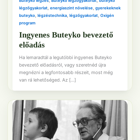
,
,
Buteyko légzés
Buteyko légzőgyakorlat
buteyko
,
,
légzőgyakorlat
energiaszint növelése
gyerekeknek
,
,
,
buteyko
légzéstechnika
légzőgyakorlat
Oxigén
program
Ingyenes Buteyko bevezető
előadás
Ha lemaradtál a legutóbbi ingyenes Buteyko
bevezető előadásról, vagy szeretnéd újra
megnézni a legfontosabb részeit, most még
van rá lehetőséged. Az […]