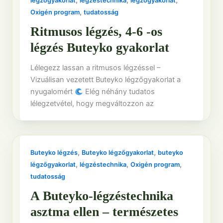
,
,
,
légzőgyakorlat
légzéstechnika
légzőgyakorlat
,
Oxigén program
tudatosság
Ritmusos légzés, 4-6 -os
légzés Buteyko gyakorlat
Lélegezz lassan a ritmusos légzéssel –
Vizuálisan vezetett Buteyko légzőgyakorlat a
nyugalomért
Elég néhány tudatos
lélegzetvétel, hogy megváltozzon az
,
,
Buteyko légzés
Buteyko légzőgyakorlat
buteyko
,
,
,
légzőgyakorlat
légzéstechnika
Oxigén program
tudatosság
A Buteyko-légzéstechnika
asztma ellen – természetes