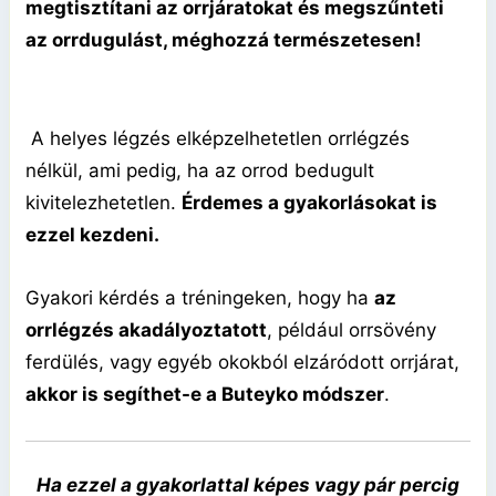
megtisztítani az orrjáratokat és megszűnteti
az orrdugulást, méghozzá természetesen!
A helyes légzés elképzelhetetlen orrlégzés
nélkül, ami pedig, ha az orrod bedugult
kivitelezhetetlen.
Érdemes a gyakorlásokat is
ezzel kezdeni.
Gyakori kérdés a tréningeken, hogy ha
az
orrlégzés akadályoztatott
, például orrsövény
ferdülés, vagy egyéb okokból elzáródott orrjárat,
akkor is segíthet-e a Buteyko módszer
.
Ha ezzel a gyakorlattal képes vagy pár percig