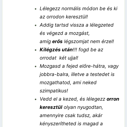
Lélegezz normális módon be és ki
az orrodon keresztül!
Addig tartsd vissza a lélegzeted
és végezd a mozgást,
amíg
erős
légszomjat nem érzel!
Kilégzés után
!!! fogd be az
orrodat két ujjal!
Mozgasd a fejed előre-hátra, vagy
jobbra-balra, illetve a testedet is
mozgathatod, ami neked
szimpatikus!
Vedd el a kezed, és lélegezz
orron
keresztül
olyan nyugodtan,
amennyire csak tudsz, akár
kényszerítheted is magad a