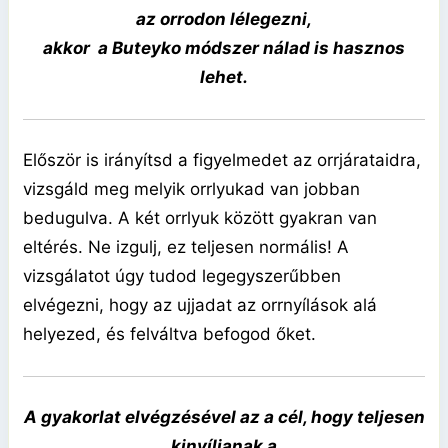
az orrodon lélegezni,
akkor a Buteyko módszer nálad is hasznos
lehet.
Először is irányítsd a figyelmedet az orrjárataidra,
vizsgáld meg melyik orrlyukad van jobban
bedugulva.
A két orrlyuk között gyakran van
eltérés. Ne izgulj, ez teljesen normális! A
vizsgálatot úgy tudod legegyszerűbben
elvégezni, hogy az ujjadat az orrnyílások alá
helyezed, és felváltva befogod őket.
A gyakorlat elvégzésével az a cél, hogy teljesen
kinyíljanak a