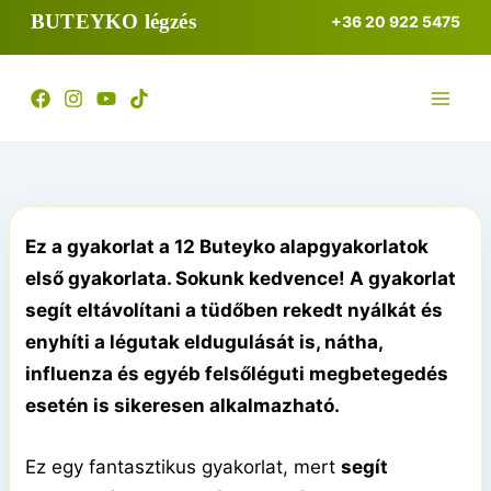
Skip
BUTEYKO légzés
+36 20 922 5475
to
content
Ez a gyakorlat a 12 Buteyko alapgyakorlatok
első gyakorlata. Sokunk kedvence! A gyakorlat
segít eltávolítani a tüdőben rekedt nyálkát és
enyhíti a légutak eldugulását is, nátha,
influenza és egyéb felsőléguti megbetegedés
esetén is sikeresen alkalmazható.
Ez egy fantasztikus gyakorlat, mert
segít