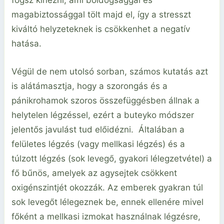
magabiztossággal tölt majd el, így a stresszt
kiváltó helyzeteknek is csökkenhet a negatív
hatása.
Végül de nem utolsó sorban, számos kutatás azt
is alátámasztja, hogy a szorongás és a
pánikrohamok szoros összefüggésben állnak a
helytelen légzéssel, ezért a buteyko módszer
jelentős javulást tud előidézni. Általában a
felületes légzés (vagy mellkasi légzés) és a
túlzott légzés (sok levegő, gyakori lélegzetvétel) a
fő bűnös, amelyek az agysejtek csökkent
oxigénszintjét okozzák. Az emberek gyakran túl
sok levegőt lélegeznek be, ennek ellenére mivel
főként a mellkasi izmokat használnak légzésre,