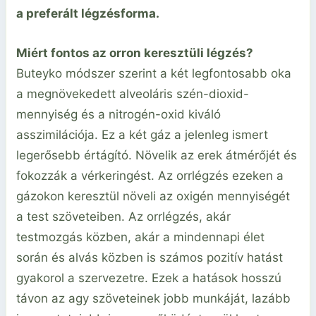
a preferált légzésforma.
Miért fontos az orron keresztüli légzés?
Buteyko módszer szerint a két legfontosabb oka
a megnövekedett alveoláris szén-dioxid-
mennyiség és a nitrogén-oxid kiváló
asszimilációja. Ez a két gáz a jelenleg ismert
legerősebb értágító. Növelik az erek átmérőjét és
fokozzák a vérkeringést. Az orrlégzés ezeken a
gázokon keresztül növeli az oxigén mennyiségét
a test szöveteiben. Az orrlégzés, akár
testmozgás közben, akár a mindennapi élet
során és alvás közben is számos pozitív hatást
gyakorol a szervezetre. Ezek a hatások hosszú
távon az agy szöveteinek jobb munkáját, lazább