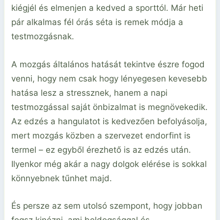
kiégjél és elmenjen a kedved a sporttól. Már heti
pár alkalmas fél órás séta is remek módja a
testmozgásnak.
A mozgás ​​általános hatását tekintve észre fogod
venni, hogy nem csak hogy lényegesen kevesebb
hatása lesz a stressznek, hanem a napi
testmozgással saját önbizalmat is megnövekedik.
Az edzés a hangulatot is kedvezően befolyásolja,
mert mozgás közben a szervezet endorfint is
termel – ez egyből érezhető is az edzés után.
Ilyenkor még akár a nagy dolgok elérése is sokkal
könnyebnek tűnhet majd.
És persze az sem utolsó szempont, hogy jobban
fogsz kinézni, ami boldogsággal és