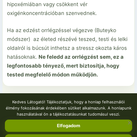
hipoxémiában vagy csökkent vér
oxigénkoncentrációban szenvednek.
Ha az edzést orrlégzéssel végezve (Buteyko
módszer) az életed részévé teszed, testi és lelki
oldalról is búcsút inthetsz a stressz okozta káros
hatásoknak.
Ne feledd az orrlégzést sem, ez a
legfontosabb tényező, mert biztosítja, hogy
tested megfelelő módon működjön.
Kedves Látogató! Tájékoztatjuk, hogy a honlap felhasználói
élmény fokozásának érdekében sütiket alkalmazunk. A honlapunk
PREVIOUS
NEXT
használatával ön a tájékoztatásunkat tudomásul veszi.
Elfogadom