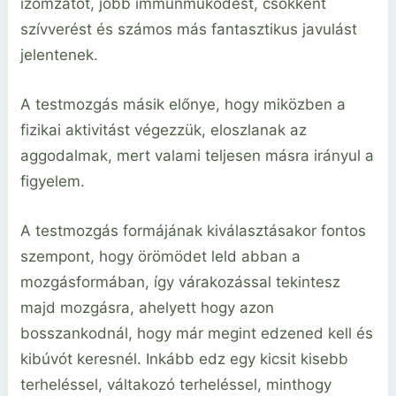
izomzatot, jobb immunműködést, csökkent
szívverést és számos más fantasztikus javulást
jelentenek.
A testmozgás másik előnye, hogy miközben a
fizikai aktivitást végezzük, eloszlanak az
aggodalmak, mert valami teljesen másra irányul a
figyelem.
A testmozgás formájának kiválasztásakor fontos
szempont, hogy örömödet leld abban a
mozgásformában, így várakozással tekintesz
majd mozgásra, ahelyett hogy azon
bosszankodnál, hogy már megint edzened kell és
kibúvót keresnél. Inkább edz egy kicsit kisebb
terheléssel, váltakozó terheléssel, minthogy