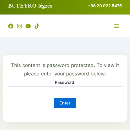
Skip
BUTEYKO légzés
+36 20 922 5475
to
content
This content is password protected. To view it
please enter your password below:
Password: